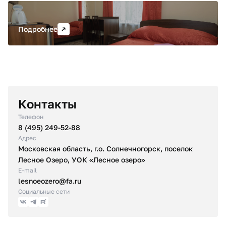
Стандарт
Ванная комната: ванна, туалет, фен, сушилка для
белья, утюг, гладильная доска
Подробнее
В номере есть закрытая веранда
Запрещено размещение с животными
СТОИМОСТЬ
Контакты
С полным перечнем услуг и стоимостью проживания вы
можете ознакомиться
в прейскуранте
Телефон
8 (495) 249-52-88
Адрес
Московская область, г.о. Солнечногорск, поселок
Лесное Озеро, УОК «Лесное озеро»
E-mail
lesnoeozero@fa.ru
Социальные сети